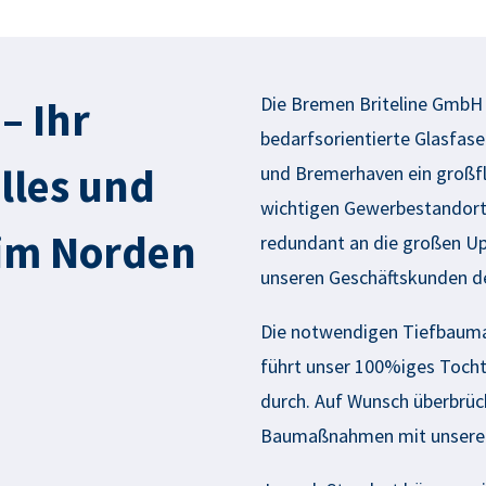
Die Bremen
Briteline
GmbH b
– Ihr
bedarfsorientierte Glasfas
lles und
und Bremerhaven ein großfl
wichtigen Gewerbestandorte
 im Norden
redundant an die großen Up
unseren Geschäftskunden d
Die notwendigen Tiefbauma
führt unser 100%iges Toch
durch. Auf Wunsch überbrück
Baumaßnahmen mit unsere