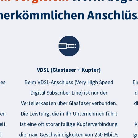
 herkömmlichen Anschlü
VDSL (Glasfaser + Kupfer)
des
Beim
VDSL
-Anschluss (Very High Speed
Ei
Digital Subscriber Line) ist nur der
d
Verteilerkasten über Glasfaser verbunden.
d
men
Die Leistung, die in Ihr Unternehmen führt
eit
ist eine oft störanfällige Kupferverbindung
K
d.
die max. Geschwindigkeiten von 250 Mbit/s
gr