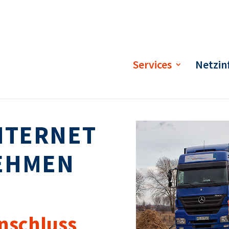
Services
Netzin
NTERNET
EHMEN
nschluss